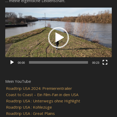
… meine eigentliche Leidenschaft.
Video-
Player
00:00
00:23
Mein YouTube
Roadtrip USA 2024: Premierentrailer
Coast to Coast – Ein Film-Fan in den USA
Roadtrip USA : Unterwegs ohne Highlight
Roadtrip USA : Kohlezüge
Roadtrip USA : Great Plains