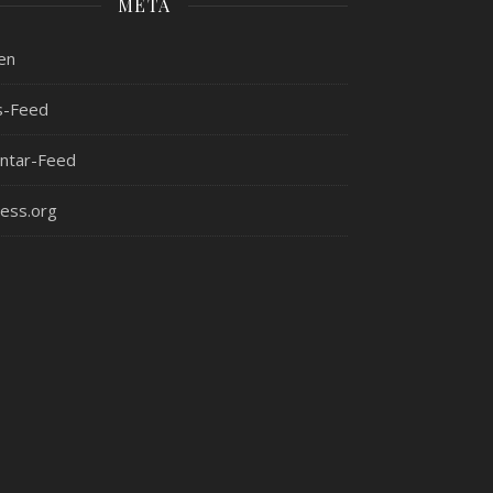
META
en
s-Feed
tar-Feed
ess.org