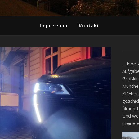
Impressum
Kontakt
… lebe 
Aufgabe
Großkin
München
ZDFheut
geschic
filmend
Und wenn
meine e
Video-