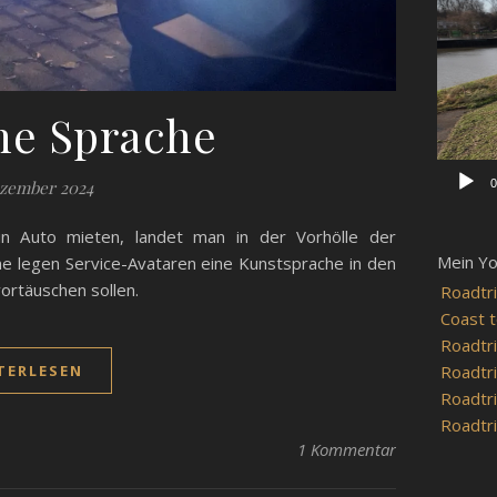
Player
ne Sprache
0
ezember 2024
in Auto mieten, landet man in der Vorhölle der
Mein Y
 legen Service-Avataren eine Kunstsprache in den
ortäuschen sollen.
Roadtri
Coast t
Roadtri
Roadtri
TERLESEN
Roadtri
Roadtri
1 Kommentar