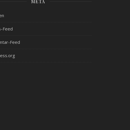
META
en
s-Feed
tar-Feed
ess.org