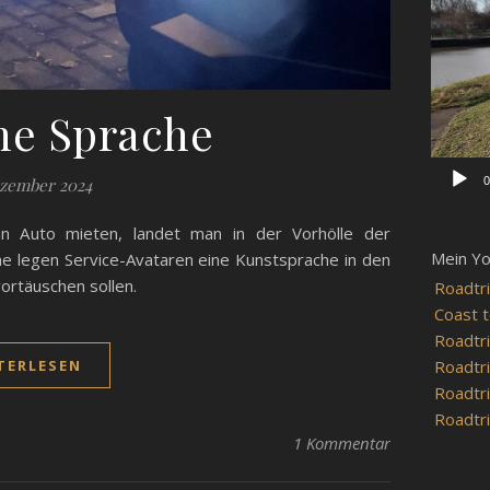
Player
ne Sprache
0
ezember 2024
in Auto mieten, landet man in der Vorhölle der
Mein Y
 legen Service-Avataren eine Kunstsprache in den
ortäuschen sollen.
Roadtri
Coast t
Roadtri
Roadtri
TERLESEN
Roadtri
Roadtri
1 Kommentar