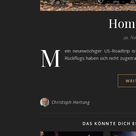
Home
29. N
M
ein neunwöchiger US-Roadtrip i
Rückflugs haben sich nicht zuget
WEI
Christoph Hartung
DAS KÖNNTE DICH E