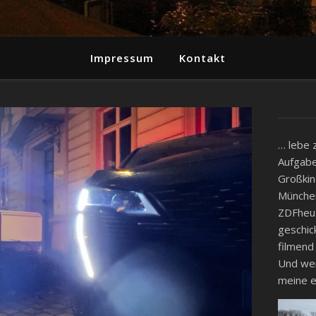
Impressum
Kontakt
… lebe 
Aufgabe
Großkin
München
ZDFheut
geschic
filmend
Und wenn
meine e
Video-