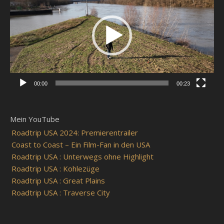
00:00
00:23
Mein YouTube
Roadtrip USA 2024: Premierentrailer
Coast to Coast – Ein Film-Fan in den USA
Roadtrip USA : Unterwegs ohne Highlight
Roadtrip USA : Kohlezüge
Roadtrip USA : Great Plains
Roadtrip USA : Traverse City