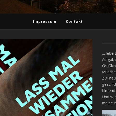
Impressum
Kontakt
… lebe 
Aufgabe
Großkin
München
ZDFheut
geschic
filmend
Und wenn
meine e
Video-