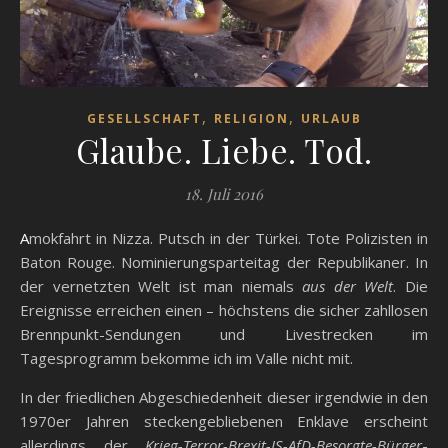
,
,
GESELLSCHAFT
RELIGION
URLAUB
Glaube. Liebe. Tod.
18. Juli 2016
Amokfahrt in Nizza. Putsch in der Türkei. Tote Polizisten in
Baton Rouge. Nominierungsparteitag der Republikaner. In
der vernetzten Welt ist man niemals
aus der Welt
. Die
Ereignisse erreichen einen – höchstens die sicher zahllosen
Brennpunkt-Sendungen und Livestrecken im
Tagesprogramm bekomme ich im Valle nicht mit.
In der friedlichen Abgeschiedenheit dieser irgendwie in den
1970er Jahren steckengebliebenen Enklave erscheint
allerdings der
Krieg-Terror-Brexit-IS-AfD-Besorgte-Bürger
-