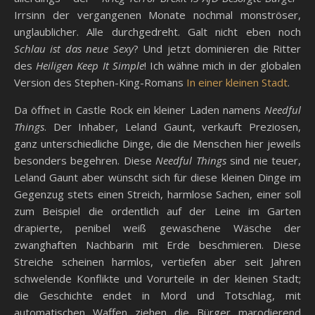
Irrsinn der vergangenen Monate nochmal monströser,
unglaublicher. Alle durchgedreht. Galt nicht eben noch
Schlau ist das neue Sexy
? Und jetzt dominieren die Ritter
des
Heiligen Keep It Simple
! Ich wähne mich in der globalen
Version des Stephen-King-Romans
In einer kleinen Stadt
.
Da öffnet in Castle Rock ein kleiner Laden namens
Needful
Things
. Der Inhaber, Leland Gaunt, verkauft Preziosen,
ganz unterschiedliche Dinge, die die Menschen hier jeweils
besonders begehren. Diese
Needful Things
sind nie teuer,
Leland Gaunt aber wünscht sich für diese kleinen Dinge im
Gegenzug stets einen Streich, harmlose Sachen, einer soll
zum Beispiel die ordentlich auf der Leine im Garten
drapierte, penibel weiß gewaschene Wäsche der
zwanghaften Nachbarin mit Erde beschmieren. Diese
Streiche scheinen harmlos, vertiefen aber seit Jahren
schwelende Konflikte und Vorurteile in der kleinen Stadt;
die Geschichte endet in Mord und Totschlag, mit
automatischen Waffen ziehen die Bürger marodierend