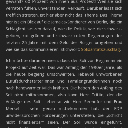
gewählt? 60 Prozent von ihnen aus Protest! Weil sie sich
verraten fühlen, unverstanden, verkauft. Darüber lässt sich
trefflich streiten, ist hier aber nicht das Thema. Das Thema
hier ist ein Blick auf die Jamaica-Sondierer von Berlin, die ein
Schlaglicht setzen darauf, wie die Politik, wie die schwarz-
gelben, rot-grünen und schwarz-roten Regierungen der
letzten 25 Jahre mit dem Geld der Bürger umgehen und
wie sie das kommunizieren. Stichwort:
Solidaritätszuschlag
.
Ich möchte daran erinnern, dass der Soli von Beginn an ein
Projekt auf Zeit war. Das war Anfang der 1990er Jahre, als
die heute begierig umschwirrten, liebevoll umworbenen
BurufsdurchstarterInnen und FamiliengründerInnen noch
nach handwarmer Milch krähten. Die haben den Anfang des
Soli nicht mitbekommen, also kann Herr Trittin, der die
Anfänge des Soli – ebenso wie Herr Seehofer und Frau
Merkel – sehr genau mitbekommen hat, der FDP
unwidersprochen Forderungen unterstellen, die „schlicht
nicht finanzierbar“ seien. Der Soli wurde eingeführt,