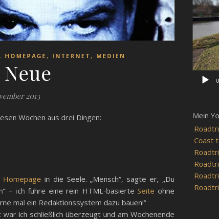
Player
,
,
,
HOMEPAGE
INTERNET
MEDIEN
 Neue
0
ovember 2013
Mein Y
diesen Wochen aus drei Dingen:
Roadtri
Coast t
Roadtri
Roadtri
Roadtri
e Homepage
in die Seele. „Mensch”, sagte er, „Du
Roadtri
n” – ich führe eine rein HTML-basierte
Seite
ohne
gerne mal ein Redaktionssystem dazu bauen!”
t war ich schließlich überzeugt und am Wochenende