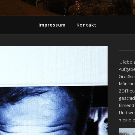
Impressum
Kontakt
… lebe 
Aufgabe
Großkin
München
ZDFheut
geschic
filmend
Und wenn
meine e
Video-