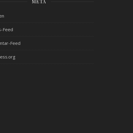
META
en
s-Feed
tar-Feed
ess.org