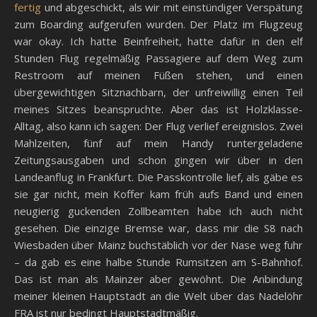
fertig
und abgeschickt, als wir mit einstündiger Verspätung
zum Boarding aufgerufen wurden. Der Platz im Flugzeug
war okay. Ich hatte Beinfreiheit, hatte dafür in den elf
Stunden Flug regelmäßig Passagiere auf dem Weg zum
Restroom auf meinen Füßen stehen, und einen
übergewichtigen Sitznachbarn, der unfreiwillig einen Teil
meines Sitzes beanspruchte. Aber das ist Holzklasse-
Alltag, also kann ich sagen: Der Flug verlief ereignislos. Zwei
Mahlzeiten, fünf auf mein Handy runtergeladene
Zeitungsausgaben und schon gingen wir über in den
Landeanflug in Frankfurt. Die Passkontrolle lief, als gäbe es
sie gar nicht, mein Koffer kam früh aufs Band und einen
neugierig guckenden Zollbeamten habe ich auch nicht
gesehen. Die einzige Bremse war, dass mir die S8 nach
Wiesbaden über Mainz buchstäblich vor der Nase weg fuhr
– da gab es eine halbe Stunde Rumsitzen am S-Bahnhof.
Das ist man als Mainzer aber gewöhnt. Die Anbindung
meiner kleinen Hauptstadt an die Welt über das Nadelöhr
FRA ist nur bedingt Hauptstadtmäßig.