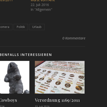
22. Juli 2016
In "Allgemein"
Gomera
Politik
Urlaub
0 Kommentare
BENFALLS INTERESSIEREN
 Cowboys
Verordnung 1169/2011
024
15. Juli 2016