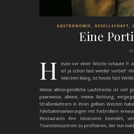
,
,
GASTRONOMIE
GESELLSCHAFT
Eine Port
25.
H
eute vor einer Woche schaute P. au
ist ja schon fast wieder vorbei!“
Ha
Märchen klang, ist heute fast Wirkli
Meine allmorgendliche Laufstrecke ist seit g
paarweise, alleine, meine Richtung, entgeg
Straßenkehrern in ihren gelben Westen habe
Fahrbahnmarkierungen mit Farbrollern erneue
Restaurants ihre
Vacaciones
beendet, um 
Touristenzustrom zu profitieren, der nun bal