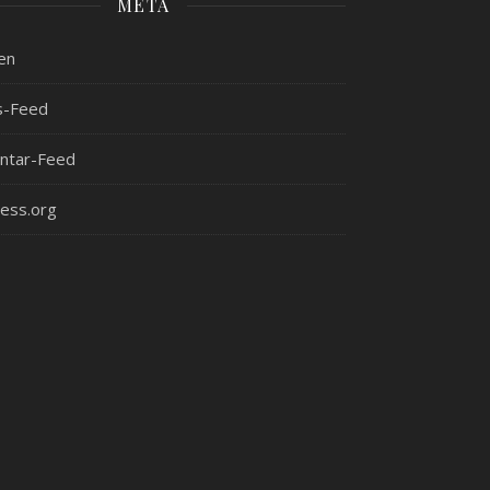
META
en
s-Feed
tar-Feed
ess.org