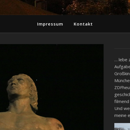
Impressum
Kontakt
… lebe 
Aufgabe
Großkin
München
ZDFheut
geschic
filmend
Und wenn
meine e
Video-