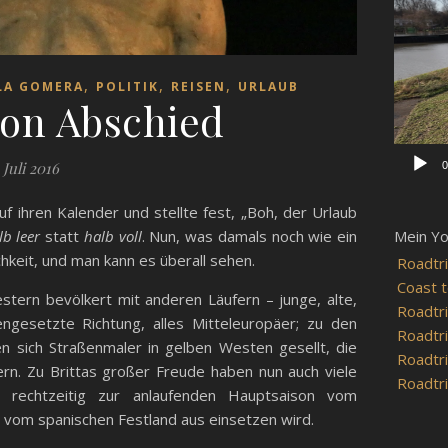
Player
,
,
,
LA GOMERA
POLITIK
REISEN
URLAUB
ion Abschied
 Juli 2016
0
f ihren Kalender und stellte fest, „Boh, der Urlaub
lb leer
statt
halb voll
. Nun, was damals noch wie ein
Mein Y
chkeit, und man kann es überall sehen.
Roadtri
Coast t
estern bevölkert mit anderen Läufern – junge, alte,
Roadtri
engesetzte Richtung, alles Mitteleuropäer; zu den
Roadtri
n sich Straßenmaler in gelben Westen gesellt, die
Roadtri
rn. Zu Brittas großer Freude haben nun auch viele
Roadtri
rechtzeitig zur anlaufenden Hauptsaison vom
d vom spanischen Festland aus einsetzen wird.