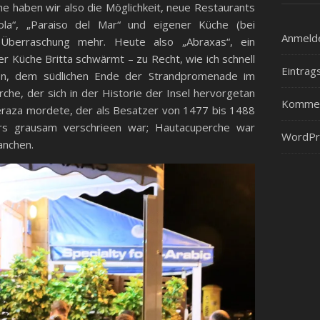
e haben wir also die Möglichkeit, neue Restaurants
la“, „Paraiso del Mar“ und eigener Küche (bei
Anmeld
 Überraschung mehr. Heute also „Abraxas“, ein
r Küche Britta schwärmt – zu Recht, wie ich schnell
Eintrag
en, dem südlichen Ende der Strandpromenade im
he, der sich in der Historie der Insel hervorgetan
Kommen
eraza mordete, der als Besatzer von 1477 bis 1488
ers grausam verschrieen war; Hautacuperche war
WordPr
anchen.