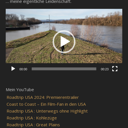
… meine eigentliche Leidenschaft.
Video-
Player
00:00
00:23
Mein YouTube
Roadtrip USA 2024: Premierentrailer
Coast to Coast – Ein Film-Fan in den USA
Roadtrip USA : Unterwegs ohne Highlight
Roadtrip USA : Kohlezüge
Roadtrip USA : Great Plains