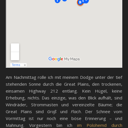
Am Nachmittag rolle ich mit meinem Dodge unter der tief
stehenden Sonne durch die Great Plains, den trockenen,
einsamen Highway 212 entlang. Kein Hügel, keine
Erhebung, nichts. Das einzige, was den Blick aufhält, sind
Windräder, Strommasten und vereinzelte Bäume; die
Great Plains sind
Groß
und
Flach
. Der Schnee vom
Vormittag ist nur noch eine böse Erinnerung – und
Mahnung. Vorgestern bin ich
im Polohemd durch