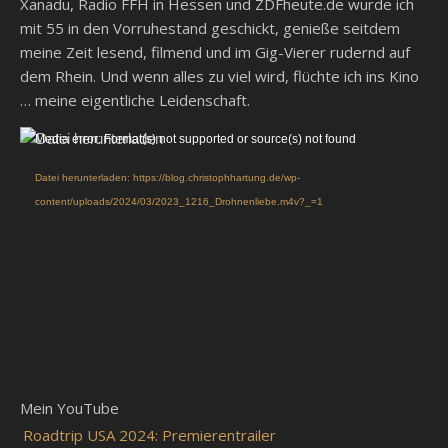
Xanadu, Radio FFH in Hessen und ZDFheute.de wurde ich
mit 55 in den Vorruhestand geschickt, genieße seitdem
meine Zeit lesend, filmend und im Gig-Vierer rudernd auf
dem Rhein. Und wenn alles zu viel wird, flüchte ich ins Kino
… meine eigentliche Leidenschaft.
Video-
Media error: Format(s) not supported or source(s) not found
Player
Datei herunterladen: https://blog.christophhartung.de/wp-
content/uploads/2024/03/2023_1216_Drohnenliebe.m4v?_=1
Mein YouTube
Roadtrip USA 2024: Premierentrailer