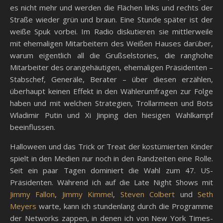
es nicht mehr und werden die Flächen links und rechts der
Straße wieder grün und braun. Eine Stunde später ist der
weiße Spuk vorbei. Im Radio diskutieren sie mittlerweile
mit ehemaligen Mitarbeitern des Weißen Hauses darüber,
warum eigentlich all die Grußselstories, die ranghohe
Mitarbeiter des orangehäutigen, ehemaligen Präsidenten –
Stabschef, Generäle, Berater – über diesen erzählen,
überhaupt keinen Effekt in den Wählerumfragen zur Folge
haben und mit welchen Strategien, Trollarmeen und Bots
Wladimir Putin und Xi Jinping den hiesigen Wahlkampf
beeinflussen.
Halloween und das Trick or Treat der kostümierten Kinder
spielt in den Medien nur noch in den Randzeiten eine Rolle.
Seit ein paar Tagen dominiert die Wahl zum 47. US-
Präsidenten. Während ich auf die Late Night Shows mit
Jimmy Fallon
,
Jimmy Kimmel
,
Steven Colbert
und
Seth
Meyers
warte, kann ich stundenlang durch die Programme
der Networks zappen, in denen ich von New York Times-