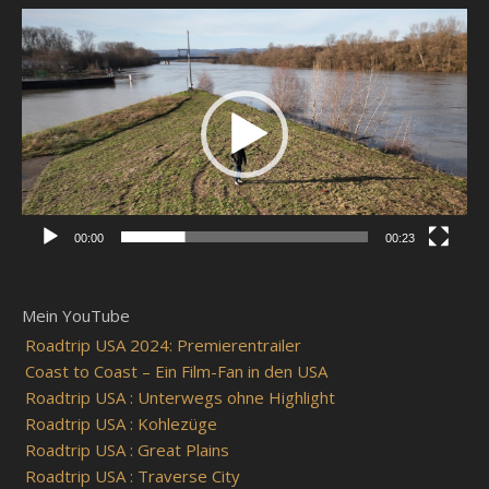
Video-
Player
00:00
00:23
Mein YouTube
Roadtrip USA 2024: Premierentrailer
Coast to Coast – Ein Film-Fan in den USA
Roadtrip USA : Unterwegs ohne Highlight
Roadtrip USA : Kohlezüge
Roadtrip USA : Great Plains
Roadtrip USA : Traverse City