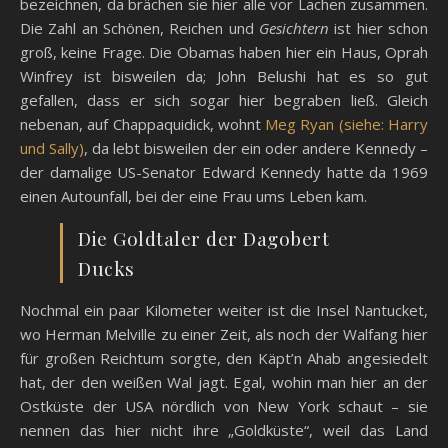
bezeichnen, da brächen sie hier alle vor Lachen zusammen.
Die Zahl an Schönen, Reichen und
Gesichtern
ist hier schon
groß, keine Frage. Die Obamas haben hier ein Haus, Oprah
Winfrey ist bisweilen da; John Belushi hat es so gut
gefallen, dass er sich sogar hier begraben ließ. Gleich
nebenan, auf Chappaquidick, wohnt
Meg Ryan (siehe: Harry
und Sally)
, da lebt bisweilen der ein oder andere Kennedy –
der damalige US-Senator Edward Kennedy hatte da 1969
einen Autounfall, bei der eine Frau ums Leben kam.
Die Goldtaler der Dagobert
Ducks
Nochmal ein paar Kilometer weiter ist die Insel Nantucket,
wo Herman Melville zu einer Zeit, als noch der Walfang hier
für großen Reichtum sorgte, den Käpt’n Ahab angesiedelt
hat, der den weißen Wal jagt. Egal, wohin man hier an der
Ostküste der USA nördlich von New York schaut – sie
nennen das hier nicht ihre „Goldküste“, weil das Land