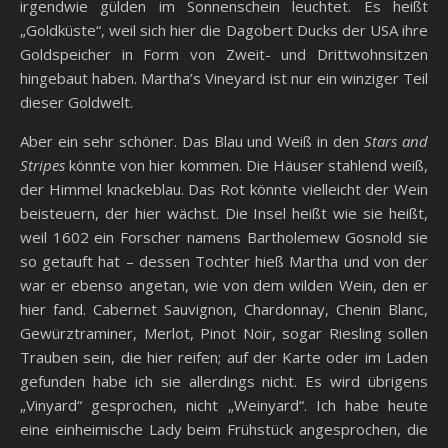
irgendwie gülden im Sonnenschein leuchtet. Es heißt
„Goldküste“, weil sich hier die Dagobert Ducks der USA ihre
Goldspeicher in Form von Zweit- und Drittwohnsitzen
hingebaut haben. Martha’s Vineyard ist nur ein winziger Teil
dieser Goldwelt.
Aber ein sehr schöner. Das Blau und Weiß in den
Stars and
Stripes
könnte von hier kommen. Die Häuser stahlend weiß,
der Himmel knackeblau. Das Rot könnte vielleicht der Wein
beisteuern, der hier wächst. Die Insel heißt wie sie heißt,
weil 1602 ein Forscher namens Bartholemew Gosnold sie
so getauft hat – dessen Tochter hieß Martha und von der
war er ebenso angetan, wie von dem wilden Wein, den er
hier fand. Cabernet Sauvignon, Chardonnay, Chenin Blanc,
Gewürztraminer, Merlot, Pinot Noir, sogar Riesling sollen
Trauben sein, die hier reifen; auf der Karte oder im Laden
gefunden habe ich sie allerdings nicht. Es wird übrigens
„Vinyard“ gesprochen, nicht „Weinyard“. Ich habe heute
eine einheimische Lady beim Frühstück angesprochen, die