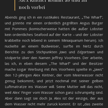
noch vorbei
Abends ging ich in ein rustikales Restaurant, „The Wharf“,
und gönnte mir einen ordentlich gegrillten Angus Burger
mit Pommes (komischerweise hatten die außer Lobster
kein ordentliches Seafood auf der Karte – und der Lobster
krabbelte noch lebend in seinem Miniaquarium herum). Ich
nuckelte an einem Budweiser, surfte im Netz durch
Berichte zu den Stichpunkten
Jaws
und
Edgartown
und
stolperte über den Namen Jeffrey Voorhees. Der arbeite,
las ich, in eben diesem „The Wharf“ und der Besitzer
mache sogar Werbung mit ihm. Voorhees spielte in „Jaws“
den 12-jährigen Alex Kintner, der vom Meerwasser nicht
genug bekommt, und jetzt nochmal mit seiner gelben
Luftmatratze ins Wasser will. Seine Mutter will das nicht,
weil Alex‘ Finger vom Wasser schon ganz schrumpelig sind.
Aber dann sagt sie doch Ja. Alex ist der einzige, der aus
dem Wasser nicht mehr zurück kommt. Er ist „das zweite