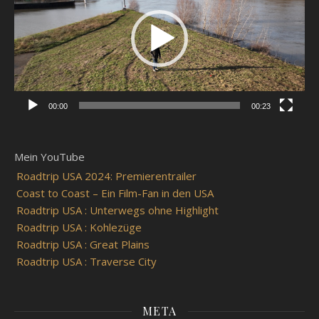
00:00
00:23
Mein YouTube
Roadtrip USA 2024: Premierentrailer
Coast to Coast – Ein Film-Fan in den USA
Roadtrip USA : Unterwegs ohne Highlight
Roadtrip USA : Kohlezüge
Roadtrip USA : Great Plains
Roadtrip USA : Traverse City
META