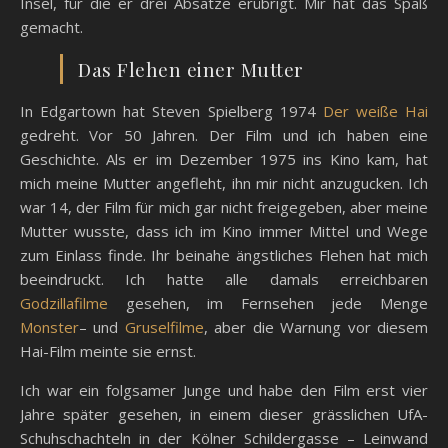
Insel, für die er drei Absätze erübrigt. Mir hat das Spaß
gemacht.
Das Flehen einer Mutter
In Edgartown hat Steven Spielberg 1974
Der weiße Hai
gedreht. Vor 50 Jahren. Der Film und ich haben eine
Geschichte. Als er im Dezember 1975 ins Kino kam, hat
mich meine Mutter angefleht, ihn mir nicht anzugucken. Ich
war 14, der Film für mich gar nicht freigegeben, aber meine
Mutter wusste, dass ich im Kino immer Mittel und Wege
zum Einlass finde. Ihr beinahe ängstliches Flehen hat mich
beeindruckt. Ich hatte alle damals erreichbaren
Godzillafilme
gesehen, im Fernsehen jede Menge
Monster
– und
Gruselfilme
, aber die Warnung vor diesem
Hai-Film meinte sie ernst.
Ich war ein folgsamer Junge und habe den Film erst vier
Jahre später gesehen, in einem dieser grässlichen UfA-
Schuhschachteln in der Kölner Schildergasse – Leinwand