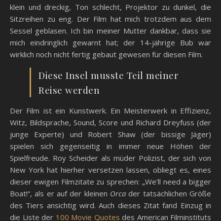
klein und dreckig, Ton schlecht, Projektor zu dunkel, die
Sitzreihen zu eng. Der Film hat mich trotzdem aus dem
Sessel geblasen. Ich bin meiner Mutter dankbar, dass sie
mich eindringlich gewarnt hat; der 14-jährige Bub war
wirklich noch nicht fertig gebaut gewesen für diesen Film.
Diese Insel musste Teil meiner
Reise werden
Der Film ist ein Kunstwerk. Ein Meisterwerk in Effizienz,
Witz, Bildsprache, Sound, Score und Richard Dreyfuss (der
junge Experte) und Robert Shaw (der bissige Jäger)
spielen sich gegenseitig in immer neue Höhen der
Spielfreude. Roy Scheider als müder Polizist, der sich von
New York hat hierher versetzen lassen, obliegt es, eines
dieser ewigen Filmzitate zu sprechen: „We’ll need a bigger
Boat!“, als er auf der kleinen
Orca
der tatsächlichen Größe
des Tiers ansichtig wird. Auch dieses Zitat fand Einzug in
die Liste der
100 Movie Quotes
des American Filminstituts