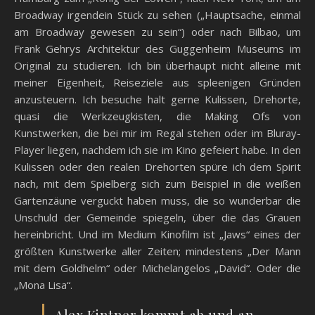
Broadway irgendein Stück zu sehen („Hauptsache, einmal
am Broadway gewesen zu sein“) oder nach Bilbao, um
Frank Gehrys Architektur des Guggenheim Museums im
Original zu studieren. Ich bin überhaupt nicht alleine mit
meiner Eigenheit, Reiseziele aus spleenigen Gründen
anzusteuern. Ich besuche halt gerne Kulissen, Drehorte,
quasi die Werkzeugkisten, die Making Ofs von
Kunstwerken, die bei mir im Regal stehen oder im Bluray-
Player liegen, nachdem ich sie im Kino gefeiert habe. In den
Kulissen oder den realen Drehorten spüre ich dem Spirit
nach, mit dem Spielberg sich zum Beispiel in die weißen
Gartenzäune verguckt haben muss, die so wunderbar die
Unschuld der Gemeinde spiegeln, über die das Grauen
hereinbricht. Und im Medium Kinofilm ist „Jaws“ eines der
größten Kunstwerke aller Zeiten; mindestens „Der Mann
mit dem Goldhelm“ oder Michelangelos „David“. Oder die
„Mona Lisa“.
Alex Kintner kommt ab und an