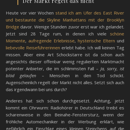
Der Markt regelt das nicht
Heute vor vier Wochen
stand ich am Ufer des East River
und bestaunte die Skyline Manhattans mit der Brooklyn
Bridge
davor. Wenige Stunden zuvor erst war ich gelandet.
Jetzt sind 28 Tage rum, in denen ich viele
schöne
Momente
,
aufregende Erlebnisse
,
hysterische Eltern
und
liebevolle Reiseführerinnen
erlebt habe. Ich will keinen Tag
missen. Aber eine Art Schockstarre ist da schon auch
angesichts dieser offenbar wenig regulierten Marktmacht
potenter Anbieter, die im schlimmsten Fall –
Ja, sorry, ist
blöd gelaufen
– Menschen in den Tod schickt.
Augenscheinlich regelt der Markt nicht alles. Setzt sich auch
das irgendwann bei uns durch?
Anderes hat sich schon durchgesetzt. Achtung, jetzt
kommt ein Ohrwurm: Radiohörer in Deutschland treibt es
scharenweise in den Beinahe-Fenstersturz, wenn der
fröhliche Automechaniker in der Werbung erklärt, wie
gefährlich ein Einschlag eines kleinen Steinchens auf die