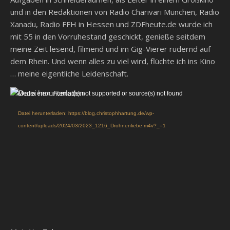
und in den Redaktionen von Radio Charivari München, Radio
Xanadu, Radio FFH in Hessen und ZDFheute.de wurde ich
mit 55 in den Vorruhestand geschickt, genieße seitdem
meine Zeit lesend, filmend und im Gig-Vierer rudernd auf
dem Rhein. Und wenn alles zu viel wird, flüchte ich ins Kino
… meine eigentliche Leidenschaft.
Video-
Media error: Format(s) not supported or source(s) not found
Player
Datei herunterladen: https://blog.christophhartung.de/wp-
content/uploads/2024/03/2023_1216_Drohnenliebe.m4v?_=1